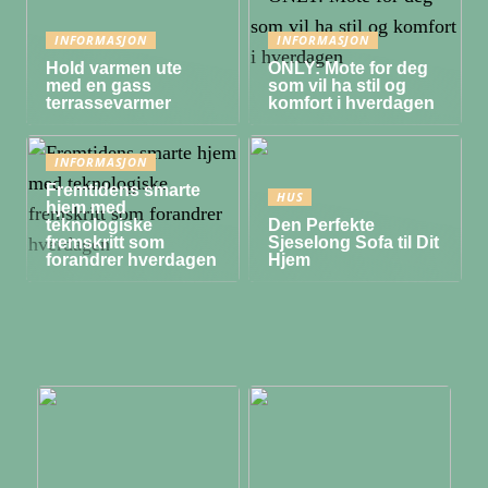
INFORMASJON
INFORMASJON
Hold varmen ute
ONLY: Mote for deg
med en gass
som vil ha stil og
terrassevarmer
komfort i hverdagen
INFORMASJON
Fremtidens smarte
HUS
hjem med
teknologiske
Den Perfekte
fremskritt som
Sjeselong Sofa til Dit
forandrer hverdagen
Hjem