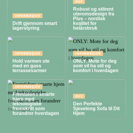
HUS
Robust og stilrent
uteromsdesign fra
INFORMASJON
Plus – nordisk
Drift gjennom smart
kvalitet for
lagerstyring
helårsbruk
INFORMASJON
INFORMASJON
Hold varmen ute
ONLY: Mote for deg
med en gass
som vil ha stil og
terrassevarmer
komfort i hverdagen
INFORMASJON
Fremtidens smarte
HUS
hjem med
teknologiske
Den Perfekte
fremskritt som
Sjeselong Sofa til Dit
forandrer hverdagen
Hjem