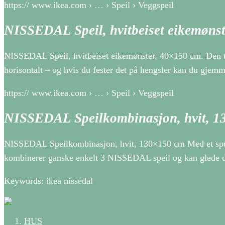
https:// www.ikea.com › … › Speil › Veggspeil
NISSEDAL Speil, hvitbeiset eikemøns
NISSEDAL Speil, hvitbeiset eikemønster, 40×150 cm. Den tid
horisontalt – og hvis du fester det på hengsler kan du gjem
https:// www.ikea.com › … › Speil › Veggspeil
NISSEDAL Speilkombinasjon, hvit, 
NISSEDAL Speilkombinasjon, hvit, 130×150 cm Med et speil
kombinerer ganske enkelt 3 NISSEDAL speil og kan glede deg
Keywords: ikea nissedal
HUS