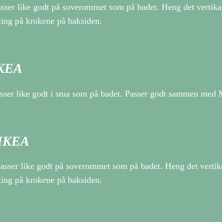
er like godt på soverommet som på badet. Heng det vertikalt 
ting på krokene på baksiden.
IKEA
sser like godt i stua som på badet. Passer godt sammen me
 IKEA
ser like godt på soverommet som på badet. Heng det vertikalt
ting på krokene på baksiden.