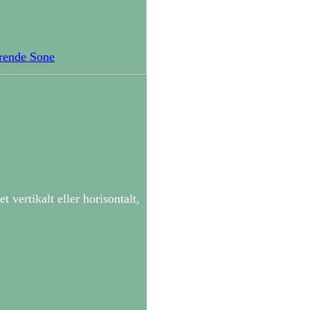
erende Sone
ertikalt eller horisontalt,