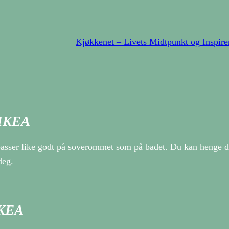
Kjøkkenet – Livets Midtpunkt og Inspir
 IKEA
ser like godt på soverommet som på badet. Du kan henge det v
deg.
IKEA