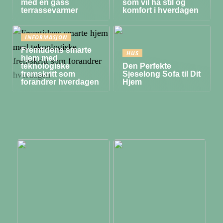
med en gass
som vil ha stil og
terrassevarmer
komfort i hverdagen
INFORMASJON
Fremtidens smarte
HUS
hjem med
teknologiske
Den Perfekte
fremskritt som
Sjeselong Sofa til Dit
forandrer hverdagen
Hjem