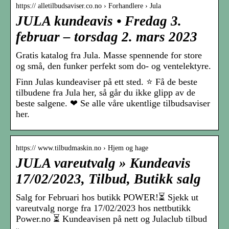
https:// alletilbudsaviser.co.no › Forhandlere › Jula
JULA kundeavis • Fredag 3.
februar – torsdag 2. mars 2023
Gratis katalog fra Jula. Masse spennende for store
og små, den funker perfekt som do- og ventelektyre.
Finn Julas kundeaviser på ett sted. ⭐ Få de beste
tilbudene fra Jula her, så går du ikke glipp av de
beste salgene. ❤ Se alle våre ukentlige tilbudsaviser
her.
https:// www.tilbudmaskin.no › Hjem og hage
JULA vareutvalg » Kundeavis
17/02/2023, Tilbud, Butikk salg
Salg for Februari hos butikk POWER!⏳ Sjekk ut
vareutvalg norge fra 17/02/2023 hos nettbutikk
Power.no ⏳ Kundeavisen på nett og Julaclub tilbud