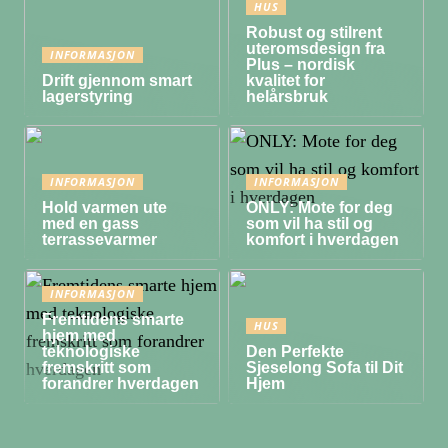
HUS
Robust og stilrent
uteromsdesign fra
INFORMASJON
Plus – nordisk
Drift gjennom smart
kvalitet for
lagerstyring
helårsbruk
INFORMASJON
INFORMASJON
Hold varmen ute
ONLY: Mote for deg
med en gass
som vil ha stil og
terrassevarmer
komfort i hverdagen
INFORMASJON
Fremtidens smarte
HUS
hjem med
teknologiske
Den Perfekte
fremskritt som
Sjeselong Sofa til Dit
forandrer hverdagen
Hjem