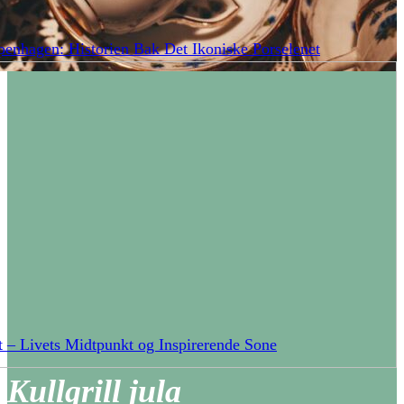
enhagen: Historien Bak Det Ikoniske Porselenet
 – Livets Midtpunkt og Inspirerende Sone
Kullgrill jula