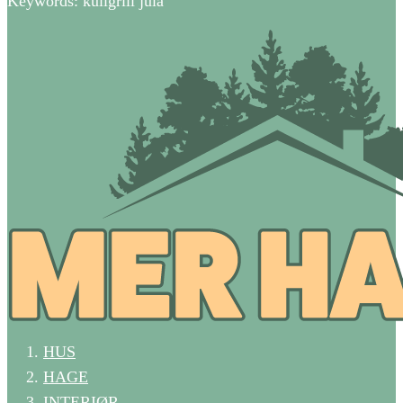
Keywords: kullgrill jula
HUS
HAGE
INTERIØR