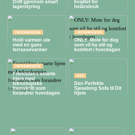
Drift gjennom smart
kvalitet for
lagerstyring
helårsbruk
INFORMASJON
INFORMASJON
Hold varmen ute
ONLY: Mote for deg
med en gass
som vil ha stil og
terrassevarmer
komfort i hverdagen
INFORMASJON
Fremtidens smarte
HUS
hjem med
teknologiske
Den Perfekte
fremskritt som
Sjeselong Sofa til Dit
forandrer hverdagen
Hjem