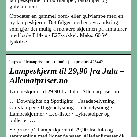
lampeskjermer til bordlamper, taklamper og
gulvlamper i …
Oppdater en gammel bord- eller gulvlampe med en
ny lampeskjerm! Det følger med en avstandsring
som gjør det mulig å montere skjermen på armaturer
med både E14- og E27-sokkel. Maks. 60 W
lyskilde.
https:// allematpriser.no › tilbud › jula:product:423442
Lampeskjerm til 29,90 fra Jula –
Allematpriser.no
Lampeskjerm til 29,90 fra Jula | Allematpriser.no
… Downlights og Spotlights · Fasadebelysning ·
Gulvlamper · Hagebelysning · Julebelysning ·
Lampeskjermer · Led-lister · Lyktestolper og
pullerter …
Se priser på Lampeskjerm til 29,90 fra Jula og
sammenlign med lignende varer. Alledagligvarer.dk