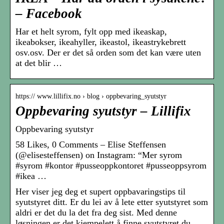
– Facebook
Har et helt syrom, fylt opp med ikeaskap,
ikeabokser, ikeahyller, ikeastol, ikeastrykebrett
osv.osv. Der er det så orden som det kan være uten
at det blir …
https:// www.lillifix.no › blog › oppbevaring_syutstyr
Oppbevaring syutstyr – Lillifix
Oppbevaring syutstyr
58 Likes, 0 Comments – Elise Steffensen
(@elisesteffensen) on Instagram: “Mer syrom
#syrom #kontor #pusseoppkontoret #pusseoppsyrom
#ikea …
Her viser jeg deg et supert oppbavaringstips til
syutstyret ditt. Er du lei av å lete etter syutstyret som
aldri er det du la det fra deg sist. Med denne
løsningen er det kjempelett å finne syutstyret du