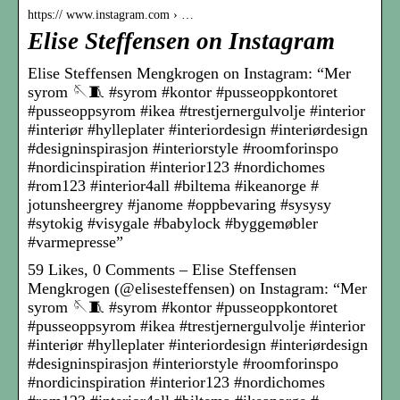
https:// www.instagram.com › …
Elise Steffensen on Instagram
Elise Steffensen Mengkrogen on Instagram: “Mer
syrom 🪡🧵 #syrom #kontor #pusseoppkontoret
#pusseoppsyrom #ikea #trestjernergulvolje #interior
#interiør #hylleplater #interiordesign #interiørdesign
#designinspirasjon #interiorstyle #roomforinspo
#nordicinspiration #interior123 #nordichomes
#rom123 #interior4all #biltema #ikeanorge #
jotunsheergrey #janome #oppbevaring #sysysy
#sytokig #visygale #babylock #byggemøbler
#varmepresse”
59 Likes, 0 Comments – Elise Steffensen
Mengkrogen (@elisesteffensen) on Instagram: “Mer
syrom 🪡🧵 #syrom #kontor #pusseoppkontoret
#pusseoppsyrom #ikea #trestjernergulvolje #interior
#interiør #hylleplater #interiordesign #interiørdesign
#designinspirasjon #interiorstyle #roomforinspo
#nordicinspiration #interior123 #nordichomes