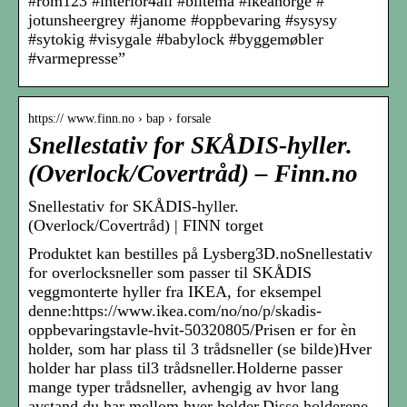
#rom123 #interior4all #biltema #ikeanorge #
jotunsheergrey #janome #oppbevaring #sysysy
#sytokig #visygale #babylock #byggemøbler
#varmepresse”
https:// www.finn.no › bap › forsale
Snellestativ for SKÅDIS-hyller.
(Overlock/Covertråd) – Finn.no
Snellestativ for SKÅDIS-hyller.
(Overlock/Covertråd) | FINN torget
Produktet kan bestilles på Lysberg3D.noSnellestativ
for overlocksneller som passer til SKÅDIS
veggmonterte hyller fra IKEA, for eksempel
denne:https://www.ikea.com/no/no/p/skadis-
oppbevaringstavle-hvit-50320805/Prisen er for èn
holder, som har plass til 3 trådsneller (se bilde)Hver
holder har plass til3 trådsneller.Holderne passer
mange typer trådsneller, avhengig av hvor lang
avstand du har mellom hver holder.Disse holderene