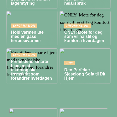
lagerstyring
helårsbruk
INFORMASJON
INFORMASJON
Hold varmen ute
ONLY: Mote for deg
med en gass
som vil ha stil og
terrassevarmer
komfort i hverdagen
INFORMASJON
Fremtidens smarte
HUS
hjem med
teknologiske
Den Perfekte
fremskritt som
Sjeselong Sofa til Dit
forandrer hverdagen
Hjem