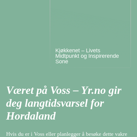
Kjøkkenet – Livets
Midtpunkt og Inspirerende
Sone
Været på Voss – Yr.no gir
deg langtidsvarsel for
Hordaland
Hvis du er i Voss eller planlegger å besøke dette vakre