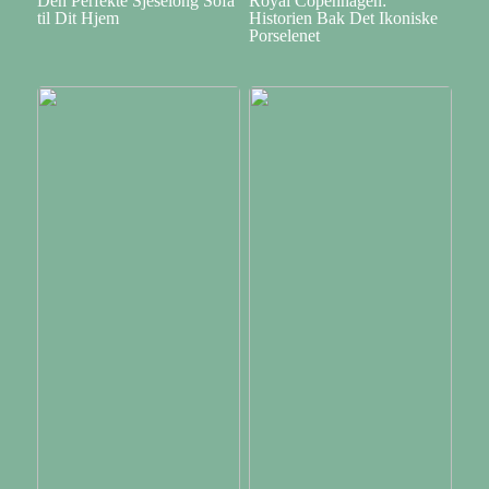
Den Perfekte Sjeselong Sofa
Royal Copenhagen:
til Dit Hjem
Historien Bak Det Ikoniske
Porselenet