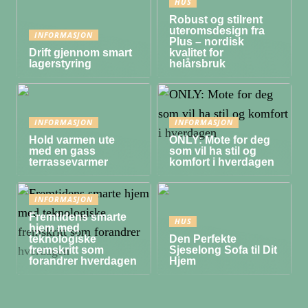
HUS
Robust og stilrent
uteromsdesign fra
INFORMASJON
Plus – nordisk
Drift gjennom smart
kvalitet for
lagerstyring
helårsbruk
INFORMASJON
INFORMASJON
Hold varmen ute
ONLY: Mote for deg
med en gass
som vil ha stil og
terrassevarmer
komfort i hverdagen
INFORMASJON
Fremtidens smarte
HUS
hjem med
teknologiske
Den Perfekte
fremskritt som
Sjeselong Sofa til Dit
forandrer hverdagen
Hjem