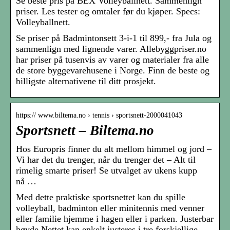
Se beste pris på BEX Volleyballnett. Sammenlign
priser. Les tester og omtaler før du kjøper. Specs:
Volleyballnett.
Se priser på Badmintonsett 3-i-1 til 899,- fra Jula og
sammenlign med lignende varer. Allebyggpriser.no
har priser på tusenvis av varer og materialer fra alle
de store byggevarehusene i Norge. Finn de beste og
billigste alternativene til ditt prosjekt.
https:// www.biltema.no › tennis › sportsnett-2000041043
Sportsnett – Biltema.no
Hos Europris finner du alt mellom himmel og jord –
Vi har det du trenger, når du trenger det – Alt til
rimelig smarte priser! Se utvalget av ukens kupp
nå …
Med dette praktiske sportsnettet kan du spille
volleyball, badminton eller minitennis med venner
eller familie hjemme i hagen eller i parken. Justerbar
høyde Nettet kan enkelt justeres i tre forskjellige