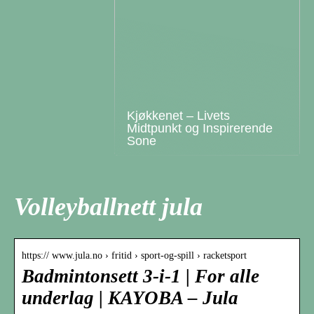
Kjøkkenet – Livets
Midtpunkt og Inspirerende
Sone
Volleyballnett jula
https:// www.jula.no › fritid › sport-og-spill › racketsport
Badmintonsett 3-i-1 | For alle
underlag | KAYOBA – Jula