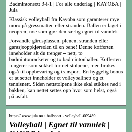
Badmintonsett 3-i-1 | For alle underlag | KAYOBA |
Jula
Klassisk volleyball fra Kayoba som garanterer mye
moro på gressmatten eller stranden. Ballen er laget i
neopren, noe som gjør den særlig egnet til vannlek.
Forvandle gårdsplassen, plenen, stranden eller
garasjeoppkjørselen til en bane! Denne kofferten
inneholder alt du trenger – nett, to
badmintonracketer og to badmintonballer. Kofferten
fungerer som sokkel for nettstolpene, men brukes
også til oppbevaring og transport. En hyggelig bonus
er at settet inneholder et volleyballnett og et
tennisnett. Siden nettstolpene ikke skal stikkes ned i
bakken, kan nettet settes opp hvor som helst, også
på asfalt.
https:// www.jula.no › ballsport › volleyball-009489
Volleyball | Egnet til vannlek |