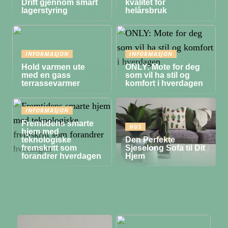
Drift gjennom smart
kvalitet for
lagerstyring
helårsbruk
INFORMASJON
INFORMASJON
Hold varmen ute
ONLY: Mote for deg
med en gass
som vil ha stil og
terrassevarmer
komfort i hverdagen
INFORMASJON
Fremtidens smarte
HUS
hjem med
teknologiske
Den Perfekte
fremskritt som
Sjeselong Sofa til Dit
forandrer hverdagen
Hjem